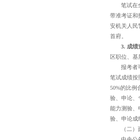
笔试在全国
带准考证和
安机关人民
首府。
3. 成
区职位、基
报考者可于
笔试成绩按
50%的比
验、申论、
能力测验、
验、申论成
（二）
中央公务员