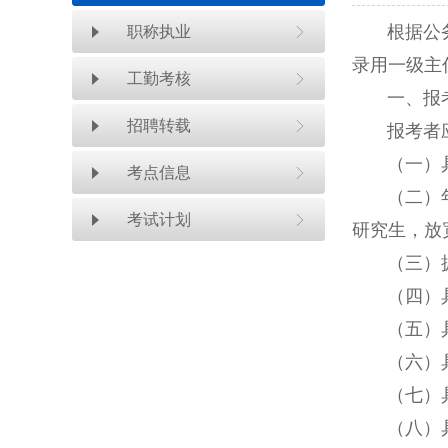
根据公务员
职称执业
录用一级主
工勤考核
一、报考
招聘转载
报考者应
（一）具
考点信息
（二）年龄一
考试计划
研究生，放宽
（三）拥护
（四）具
（五）具
（六）具
（七）具
（八）具备