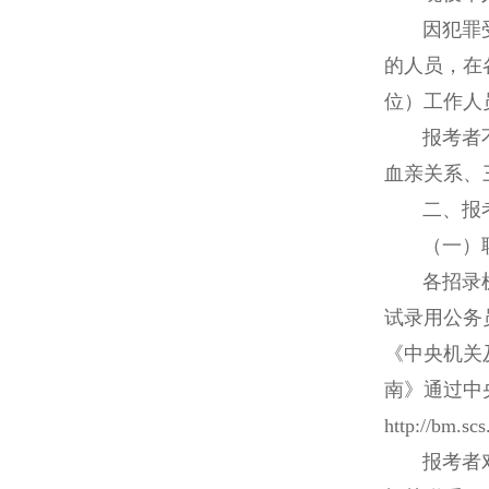
因犯罪受过
的人员，在
位）工作人
报考者不得
血亲关系、
二、报考
（一）职
各招录机关
试录用公务
《中央机关
南》通过中
http://bm.
报考者对《