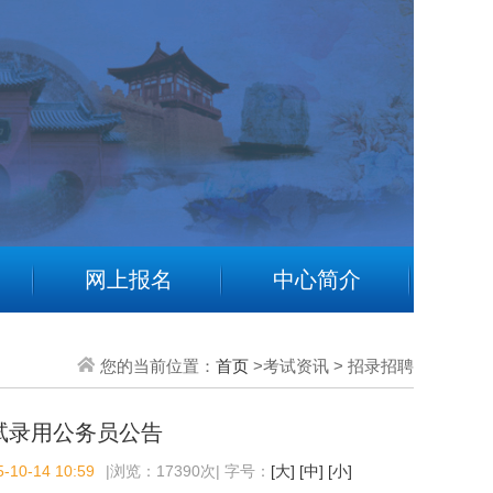
网上报名
中心简介
您的当前位置：
首页
>考试资讯 > 招录招聘
试录用公务员公告
10-14 10:59
|浏览：17390次| 字号：
[大]
[中]
[小]