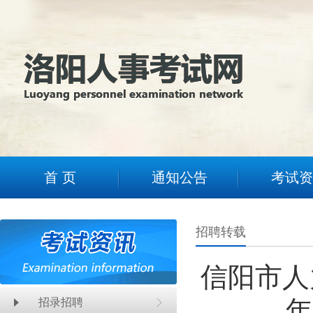
2
首 页
通知公告
考试资
招聘转载
信阳市人
年
招录招聘