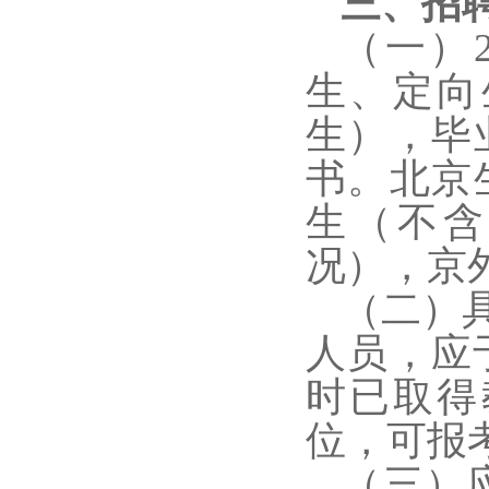
三、招
（一）2
生、定向
生）
，毕
书。北京
生（不含
况），京
（二）
人员，应
时已取得
位，可报
（三）