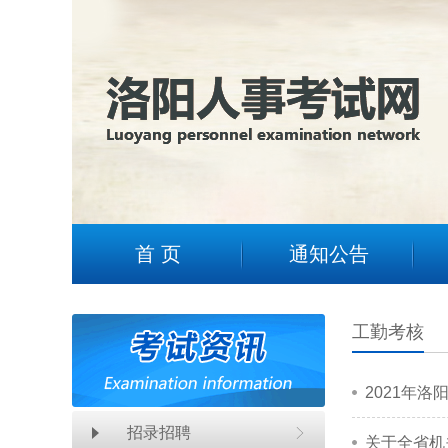
1
2
首 页
通知公告
工勤考核
2021年
招录招聘
关于全省机